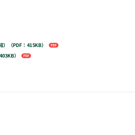
）（PDF：415KB）
03KB）