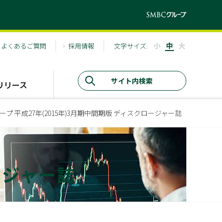
小
中
大
よくあるご質問
採用情報
文字サイズ:
リリース
 平成27年(2015年)3月期中間期版 ディスクロージャー誌
ージャー誌