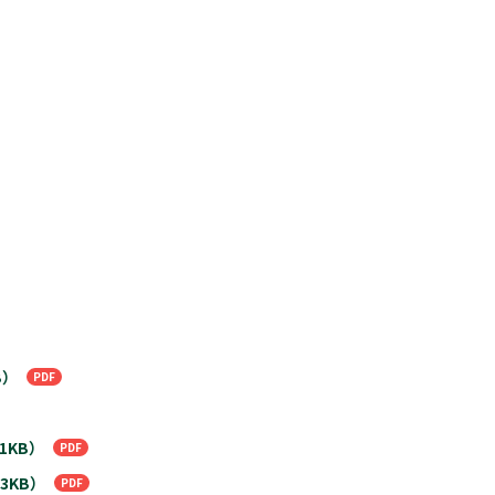
B）
1KB）
3KB）