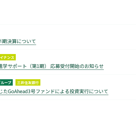
四半期決算について
ァイナンス
h You進学サポート（第1期） 応募受付開始のお知らせ
グループ
三井住友銀行
chを通じたGoAhead3号ファンドによる投資実行について