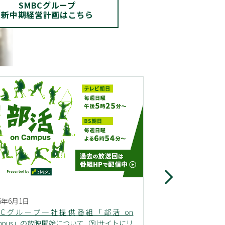
SMBCグループ
新中期経営計画はこちら
株主・投資家の皆さま
26年6月1日
2026年5月29日
MBCグループ一社提供番組「部活 on
「第24期定時株主
mpus」の放映開始について（別サイトにリ