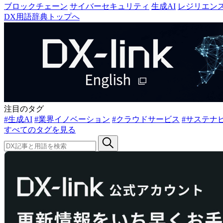
ブロックチェーン
サイバーセキュリティ
生成AI
レジリエン
DX用語辞典トップへ
注目のタグ
#生成AI
#業界イノベーション
#クラウドサービス
#サステナ
すべてのタグを見る