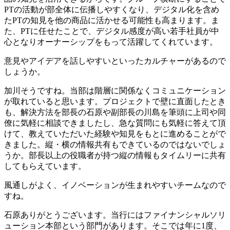
PTの活動が部全体に伝播しやすくなり、デジタル化を含め
たPTの知見を他の商品に活かせる可能性も高まります。ま
た、PTに任せたことで、デジタル感度が高い若手社員が中
心となりオーナーシップをもって活躍してくれています。
意見やアイデアを話しやすいといったカルチャーがあるので
しょうか。
加川
そうですね。当部は階層に関係なくコミュニケーション
が取れていると思います。プロジェクトで壁に直面したとき
も、解決方法を部長の石原や副部長の川島を筆頭に上司や同
僚に気軽に相談できましたし、急な質問にも気軽に答えて頂
けて、教えていただいた経験や知見をもとに進めることがで
きました。縦・横の情報共有もできているのではないでしょ
うか。部長以上の役職者が持つ縦の情報もタイムリーに共有
してもらえています。
風通しがよく、イノベーションが生まれやすいチームなので
すね。
石原
ありがとうございます。当行にはファイナンシャルソリ
ューション本部という部門があります。そこでは年に1度、