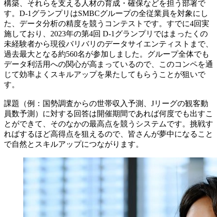
構築、それらを支える人材の育成・確保などを担う部署で
す。D-1グランプリはSMBCグループの全従業員を対象にし
た、データ分析の精度を競うコンテストです。すでに4回実
施しており、2023年の第4回 D-1グランプリではまったくの
未経験者から現役バリバリのデータサイエンティストまで、
過去最大となる約560名が参加しました。グループ全体でも
データ利活用への関心が高まっているので、このコンペを通
じて効率よくスキルアップを果たしてもらうことが狙いで
す。
課題（例：国勢調査からの世帯収入予測、Jリーグの観客動
員数予測）に対する回答は開催期間であれば何度でも出すこ
とができて、そのなかの最高点を競うシステムです。挑戦す
ればするほど高得点を狙えるので、皆さんが夢中になること
で自然とスキルアップにつながります。