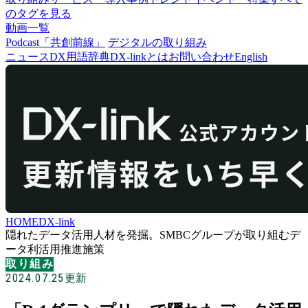
のタグを見る
動画一覧
Podcast「共創前線」
デジタルの取り組み
ニュース
DX用語辞典
DX-linkとは
お問い合わせ
English
HOME
DX-link
隠れたデータ活用人材を発掘。SMBCグループが取り組むデ
ータ利活用推進施策
取り組み
2024.07.25
更新