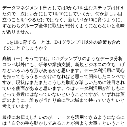
データマネジメント部としては0から1を生むステップは終え
たので、次はいかにして1を10にしていくか。何か新しい目
立つことを1やるだけではなく、新しい1が10に育つように、
すなわちグループ全体に取組が根付くようにならないと意味
がありません。
「1を10に育てる」とは、D-1グランプリ以外の施策も含め
てのことでしょうか？
髙橋（一）
そうですね。D-1グランプリのようなデータ分析
コンペ以外にも、研修や業務支援、新規ビジネスの立ち上げ
などいろいろな形があるかと思います。データ利活用に関心
を持ってもらうきっかけになればと思って開催したコンペで
すが、現状はまだまだこうした取組が珍しいために注目され
ている側面があると思います。今はデータ利活用が誰しもに
とって身近にはなっていないということですが、いずれは英
語のように、誰もが当たり前に学ぶ域まで持っていきたいと
考えています。
最後にお伝えしたいのが、データを活用できるようになるに
は「自分の手を動かしてみることが何より大事」ということ