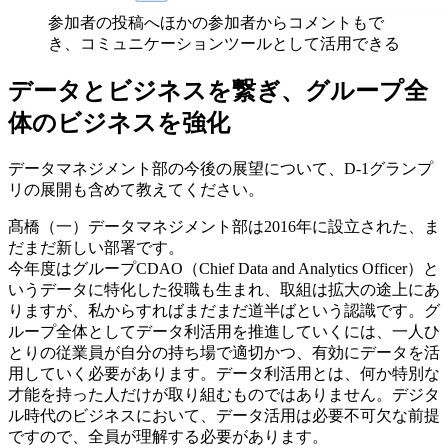
参加者の投稿へほかの参加者からコメントもで
き、コミュニケーションツールとして活用できる
データとビジネスを繋ぎ、グループ全
体のビジネスを強化
データマネジメント部の今後の展望について、D-1グランプ
リの展開も含めて教えてください。
髙橋（一）
データマネジメント部は2016年に設立された、ま
だまだ新しい部署です。
今年度はグループCDAO（Chief Data and Analytics Officer）と
いうデータに特化した役職も生まれ、取組は拡大の途上にあ
りますが、私からすればまだまだ道半ばという認識です。グ
ループ全体としてデータ利活用を推進していくには、一人ひ
とりの従業員が自分の持ち場で適切かつ、有効にデータを活
用していく必要があります。データ利活用とは、何か特別な
才能を持った人だけが取り組むものではありません。デジタ
ル時代のビジネスにおいて、データ活用は必要不可欠な前提
ですので、全員が理解する必要があります。