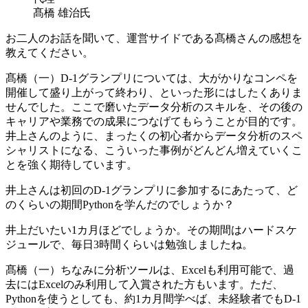
髙橋 雄治氏
お二人のお話を聞いて、運営サイドである髙橋さんの感想を
教えてください。
髙橋（一）
D-1グランプリについては、大がかりなコンペを
開催して盛り上がって終わり、といった形にはしたくありま
せんでした。ここで磨いたデータ分析のスキルを、その後の
キャリアや業務での成果につなげてもらうことが目的です。
井上さんのように、まったくの初心者からデータ分析のスペ
シャリストになる、こういった事例がどんどん増えていくこ
とを強く期待しています。
井上さんは初回のD-1グランプリに参加するにあたって、ど
のくらいの期間Pythonを学んだのでしょうか？
井上
だいたい1カ月ほどでしょうか。その期間はハードスケ
ジュールで、毎日3時間くらいは勉強しましたね。
髙橋（一）
ちなみに分析ツールは、Excelも利用可能で、過
去にはExcelのみ利用して入賞された方もいます。ただ、
Pythonを使うとしても、約1カ月間学べば、未経験者でもD-1