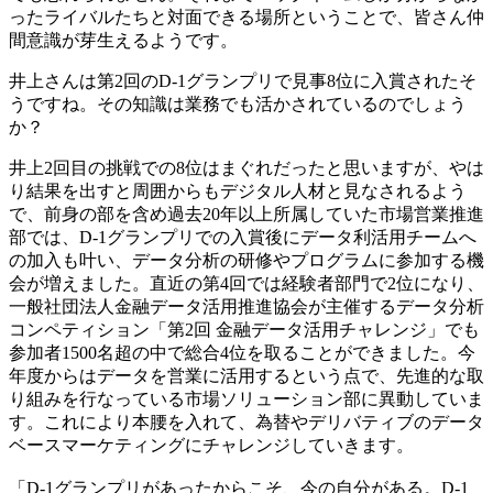
ったライバルたちと対面できる場所ということで、皆さん仲
間意識が芽生えるようです。
井上さんは第2回のD-1グランプリで見事8位に入賞されたそ
うですね。その知識は業務でも活かされているのでしょう
か？
井上
2回目の挑戦での8位はまぐれだったと思いますが、やは
り結果を出すと周囲からもデジタル人材と見なされるよう
で、前身の部を含め過去20年以上所属していた市場営業推進
部では、D-1グランプリでの入賞後にデータ利活用チームへ
の加入も叶い、データ分析の研修やプログラムに参加する機
会が増えました。直近の第4回では経験者部門で2位になり、
一般社団法人金融データ活用推進協会が主催するデータ分析
コンペティション「第2回 金融データ活用チャレンジ」でも
参加者1500名超の中で総合4位を取ることができました。今
年度からはデータを営業に活用するという点で、先進的な取
り組みを行なっている市場ソリューション部に異動していま
す。これにより本腰を入れて、為替やデリバティブのデータ
ベースマーケティングにチャレンジしていきます。
「D-1グランプリがあったからこそ、今の自分がある。D-1