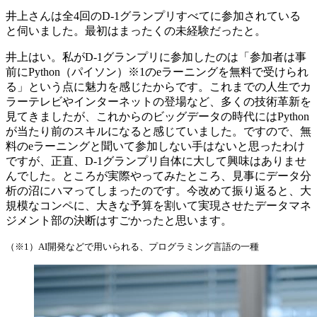
井上さんは全4回のD-1グランプリすべてに参加されている
と伺いました。最初はまったくの未経験だったと。
井上
はい。私がD-1グランプリに参加したのは「参加者は事
前にPython（パイソン）※1のeラーニングを無料で受けられ
る」という点に魅力を感じたからです。これまでの人生でカ
ラーテレビやインターネットの登場など、多くの技術革新を
見てきましたが、これからのビッグデータの時代にはPython
が当たり前のスキルになると感じていました。ですので、無
料のeラーニングと聞いて参加しない手はないと思ったわけ
ですが、正直、D-1グランプリ自体に大して興味はありませ
んでした。ところが実際やってみたところ、見事にデータ分
析の沼にハマってしまったのです。今改めて振り返ると、大
規模なコンペに、大きな予算を割いて実現させたデータマネ
ジメント部の決断はすごかったと思います。
（※1）AI開発などで用いられる、プログラミング言語の一種