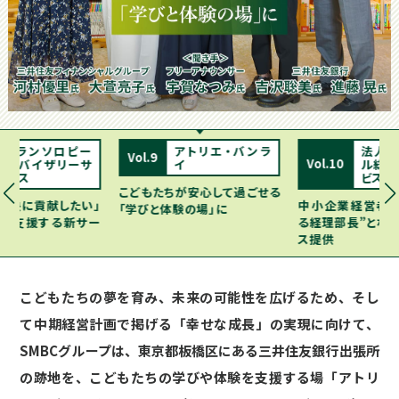
フィランソロピー
アトリエ・バンラ
法人
Vol.9
Vol.10
アドバイザリーサ
イ
ル総
ービス
ビス「T
こどもたちが安心して過ごせる
解決に貢献したい」
中小企業経営者の
「学びと体験の場」に
いを支援する新サー
る経理部長”とな
ス提供
こどもたちの夢を育み、未来の可能性を広げるため、そし
て中期経営計画で掲げる「幸せな成長」の実現に向けて、
SMBCグループは、東京都板橋区にある三井住友銀行出張所
の跡地を、こどもたちの学びや体験を支援する場「アトリ