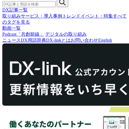
DX記事一覧
取り組み
サービス・導入事例
トレンド
イベント・特集
すべて
のタグを見る
動画一覧
Podcast「共創前線」
デジタルの取り組み
ニュース
DX用語辞典
DX-linkとは
お問い合わせ
English