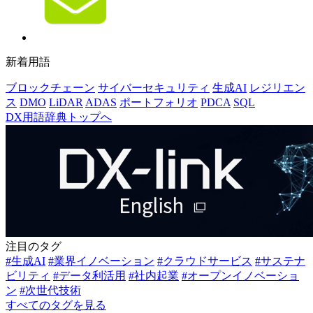
新着用語
ブロックチェーン
サイバーセキュリティ
生成AI
レジリエン
ス
DMO
LiDAR
ADAS
ポートフォリオ
PDCA
SQL
DX用語辞典トップへ
注目のタグ
#生成AI
#業界イノベーション
#クラウドサービス
#サステナ
ビリティ
#データ利活用
#社内起業
#オープンイノベーショ
ン
#次世代技術
すべてのタグを見る