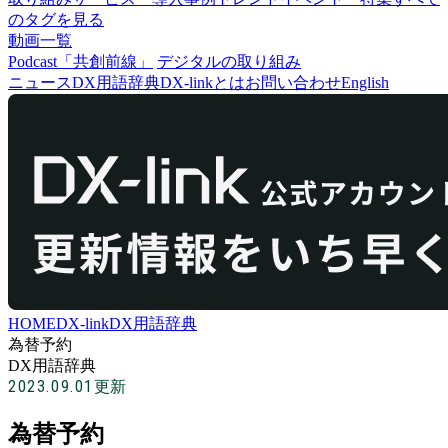
のタグを見る
動画一覧
Podcast「共創前線」
デジタルの取り組み
ニュース
DX用語辞典
DX-linkとは
お問い合わせ
English
HOME
DX-link
DX用語辞典
為替予約
DX用語辞典
2023.09.01
更新
為替予約