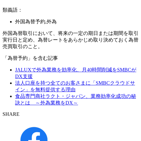
類義語：
外国為替予約,外為
外国為替取引において、将来の一定の期日または期間を取引
実行日と定め、為替レートをあらかじめ取り決めておく為替
売買取引のこと。
「為替予約」を含む記事
JALUXで外為業務を効率化、月40時間削減をSMBCが
DX支援
法人口座を持つ全てのお客さまに「SMBCクラウドサ
イン」を無料提供する理由
食品専門商社ラクト・ジャパン、業務効率化成功の秘
訣とは ～外為業務をDX～
SHARE