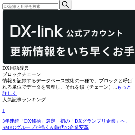
DX用語辞典
ブロックチェーン
情報を記録するデータベース技術の一種で、ブロックと呼ば
れる単位でデータを管理し、それを鎖（チェーン）...
もっと
詳しく
人気記事ランキング
1
3年連続「DX銘柄」選定。初の「DXグランプリ企業」へ。
SMBCグループが描くAI時代の企業変革