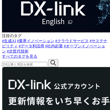
注目のタグ
#生成AI
#業界イノベーション
#クラウドサービス
#サステナ
ビリティ
#データ利活用
#社内起業
#オープンイノベーショ
ン
#次世代技術
すべてのタグを見る