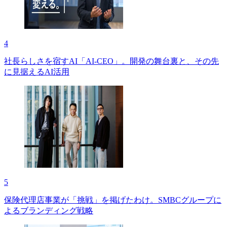
4
社長らしさを宿すAI「AI-CEO」。開発の舞台裏と、その先
に見据えるAI活用
5
保険代理店事業が「挑戦」を掲げたわけ。SMBCグループに
よるブランディング戦略