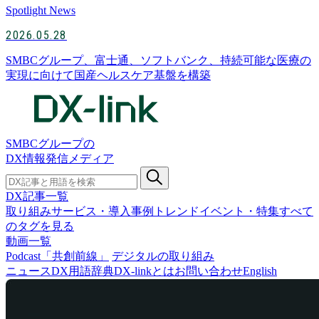
Spotlight News
2026.05.28
SMBCグループ、富士通、ソフトバンク、持続可能な医療の
実現に向けて国産ヘルスケア基盤を構築
SMBCグループの
DX情報発信メディア
DX記事一覧
取り組み
サービス・導入事例
トレンド
イベント・特集
すべて
のタグを見る
動画一覧
Podcast「共創前線」
デジタルの取り組み
ニュース
DX用語辞典
DX-linkとは
お問い合わせ
English