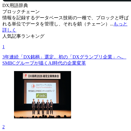
DX用語辞典
ブロックチェーン
情報を記録するデータベース技術の一種で、ブロックと呼ば
れる単位でデータを管理し、それを鎖（チェーン）...
もっと
詳しく
人気記事ランキング
1
3年連続「DX銘柄」選定。初の「DXグランプリ企業」へ。
SMBCグループが描くAI時代の企業変革
2