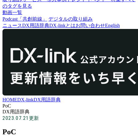
のタグを見る
動画一覧
Podcast「共創前線」
デジタルの取り組み
ニュース
DX用語辞典
DX-linkとは
お問い合わせ
English
HOME
DX-link
DX用語辞典
PoC
DX用語辞典
2023.07.21
更新
PoC