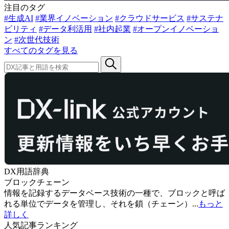
注目のタグ
#生成AI
#業界イノベーション
#クラウドサービス
#サステナ
ビリティ
#データ利活用
#社内起業
#オープンイノベーショ
ン
#次世代技術
すべてのタグを見る
DX用語辞典
ブロックチェーン
情報を記録するデータベース技術の一種で、ブロックと呼ば
れる単位でデータを管理し、それを鎖（チェーン）...
もっと
詳しく
人気記事ランキング