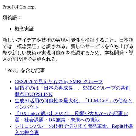
Proof of Concept
類義語：
概念実証
新しいアイデアや技術の実現可能性を検証すること。日本語
では「概念実証」と訳される。新しいサービスを立ち上げる
際や新しい技術が実現可能かを確認するため、本格開発・導
入の前段階で実施される。
「PoC」を含む記事
CES2026で見えたもの by SMBCグループ
目指すのは「日本の再成長」。SMBCグループの共創
拠点HOOPSLINK
生成AI活用の可能性を最大化。「LLM-CoE」の使命と
インパクト
【DX-linkが選ぶ】2025年、反響が大きかった記事12
選：社会課題・DX施策・未来への挑戦
シリコンバレーの技術で切り拓く開発革命。Replit社導
入の舞台裏