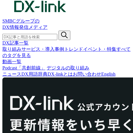
SMBCグループの
DX情報発信メディア
DX記事一覧
取り組み
サービス・導入事例
トレンド
イベント・特集
すべて
のタグを見る
動画一覧
Podcast「共創前線」
デジタルの取り組み
ニュース
DX用語辞典
DX-linkとは
お問い合わせ
English