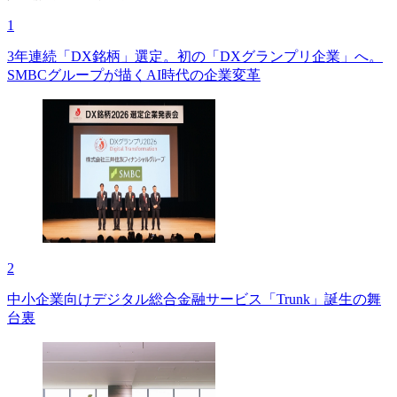
1
3年連続「DX銘柄」選定。初の「DXグランプリ企業」へ。
SMBCグループが描くAI時代の企業変革
2
中小企業向けデジタル総合金融サービス「Trunk」誕生の舞
台裏