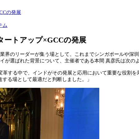
CCの発展
テム
タートアップ×GCCの発展
アップやテック業界のリーダーが集う場として、これまでシンガポールや
イが選ばれた背景について、主催者である本間 真彦氏は次の
を変革する中で、インドがその発展と応用において重要な役割を
進する場として最適だと判断しました。」