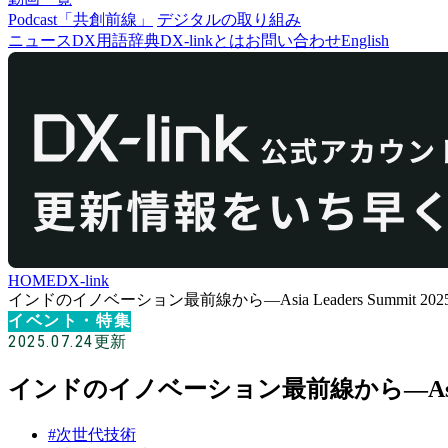
Podcast「共創前線」
デジタルの取り組み
ニュース
DX用語辞典
DX-linkとは
お問い合わせ
English
HOME
DX-link
インドのイノベーション最前線から―Asia Leaders Summit 2
イベント・特集
2025.07.24
更新
インドのイノベーション最前線から―Asia Le
#次世代技術