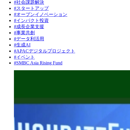
#社会課題解決
#スタートアップ
#オープンイノベーション
#インパクト投資
#成長企業支援
#事業共創
#データ利活用
#生成AI
#APACデジタルプロジェクト
#イベント
#SMBC Asia Rising Fund