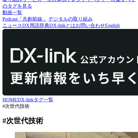
のタグを見る
動画一覧
Podcast「共創前線」
デジタルの取り組み
ニュース
DX用語辞典
DX-linkとは
お問い合わせ
English
HOME
DX-link
タグ一覧
#次世代技術
#次世代技術