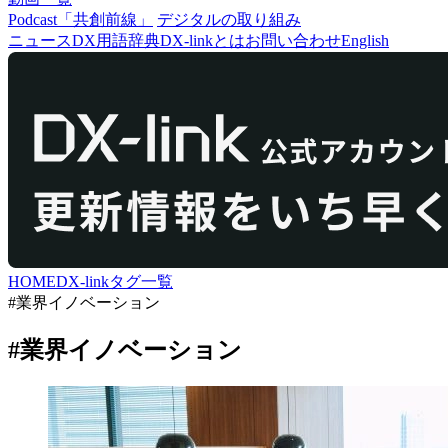
Podcast「共創前線」
デジタルの取り組み
ニュース
DX用語辞典
DX-linkとは
お問い合わせ
English
HOME
DX-link
タグ一覧
#業界イノベーション
#業界イノベーション